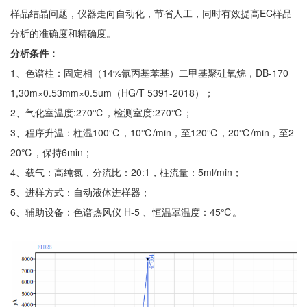
样品结晶问题，仪器走向自动化，节省人工，同时有效提高EC样品
分析的准确度和精确度。
分析条件：
1、色谱柱：
固定相
（14%氰丙基苯基）
二甲基聚硅氧烷，DB-170
1,
30m
×
0.53mm
×
0.5um（
HG/T 5391-2018
）；
2、
气化室温度:270℃，检测室度:270℃；
3、程序升温：柱温100℃，10
℃/min，至120
℃，
20℃/min，
至2
20
℃，
保持6min；
4、载气：高纯氮，分流比：20:1，柱流量：5ml/min；
5、进样方式：自动液体进样器；
6、
辅助设备：色谱热风仪 H-5 、恒温罩温度：45℃。