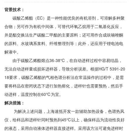
背景技术：
碳酸乙烯酯（EC）是一种性能优良的有机溶剂，可溶解多种聚
合物；另可作为有机中间体，可替代环氧乙烷用于二氧基化反应，
并是酯交换法生产碳酸二甲酯的主要原料；还可用作合成呋喃唑酮
的原料、水玻璃系浆料、纤维整理剂等；此外，还应用于锂电池电
解液中。
由于
碳酸乙烯酯熔点36-38℃，在自动进样过程中容易结晶，
无法自动进样量或损坏进样器，导致分析误差。
根据
HG/T 5391-20
18要求，
碳酸乙烯酯的气相色谱分析法在常温操作的过程中，是需
要将样品在密闭状态下进行加热熔化，进样针也需要预热，然后手
动进样，温度控制在60℃为宜。
解决措施：
为解决上述问题，上海速抵开发一款辅助加热设备，色谱热风
仪，给样品和进样针同时预热到45℃以上，确保样品为流动性良好
的液态，采用自动液体进样器直接进样。采用该方法可避免进样时